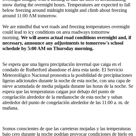
snow during the overnight hours. Temperatures are expected to fall
below freezing around midnight tonight and climb about freezing
around 11:00 AM tomorrow.
We are mindful that wet roads and freezing temperatures overnight
could lead to icy conditions on area roadways tomorrow
morning.
We will assess actual road conditions overnight and, if
necessary, announce any adjustments to tomorrow's school
schedule by 5:00 AM on Thursday morning.
Se espera que una ligera precipitación invernal que caiga en el
condado de Rutherford abandone el área esta tarde. El Servicio
Meteorológico Nacional pronostica la posibilidad de precipitaciones
ligeras adicionales durante la noche de esta noche, con una capa de
nieve acumulada de media pulgada durante las horas de la noche. Se
espera que las temperaturas caigan por debajo del punto de
congelación alrededor de la medianoche de esta noche y suban
alrededor del punto de congelación alrededor de las 11:00 a. m. de
mañana.
Somos conscientes de que las carreteras mojadas y las temperaturas
bajo cero durante la noche podrían provocar condiciones de hielo en