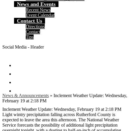
News and Events
Recent News
Event Calendar
Contact Us
Directions
Contact
Tips
Social Media - Header
Facebook
Twitter
Instagram
Search
News & Announcements
»
Inclement Weather Update: Wednesday,
February 19 at 2:18 PM
Inclement Weather Update: Wednesday, February 19 at 2:18 PM
Light wintry precipitation falling across Rutherford County is
expected to leave the area this afternoon. The National Weather
Service forecasts the possibility of additional light precipitation
overnight tonight, with a dusting to half-an-inch of accumulating