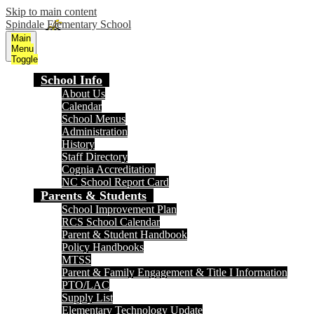
Skip to main content
Spindale Elementary School
Main
Menu
Toggle
School Info
About Us
Calendar
School Menus
Administration
History
Staff Directory
Cognia Accreditation
NC School Report Card
Parents & Students
School Improvement Plan
RCS School Calendar
Parent & Student Handbook
Policy Handbooks
MTSS
Parent & Family Engagement & Title I Information
PTO/LAC
Supply List
Elementary Technology Update