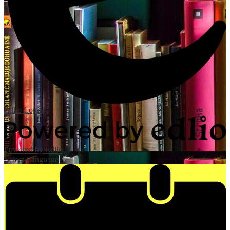
Edlio
Login
Powered by Edlio
Select Language
▼